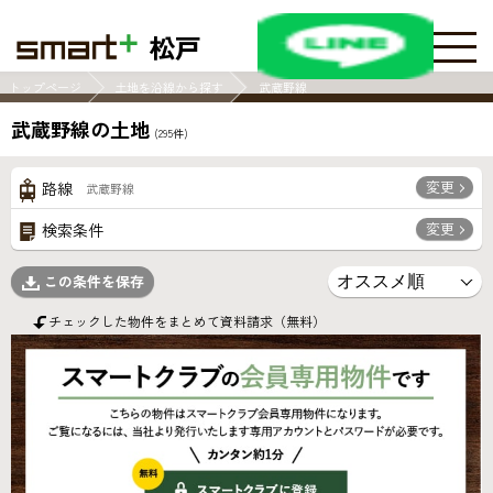
松戸
トップページ
土地を沿線から探す
武蔵野線
武蔵野線の土地
(
295
件)
変更
路線
武蔵野線
変更
検索条件
この条件を保存
チェックした物件をまとめて資料請求（無料）