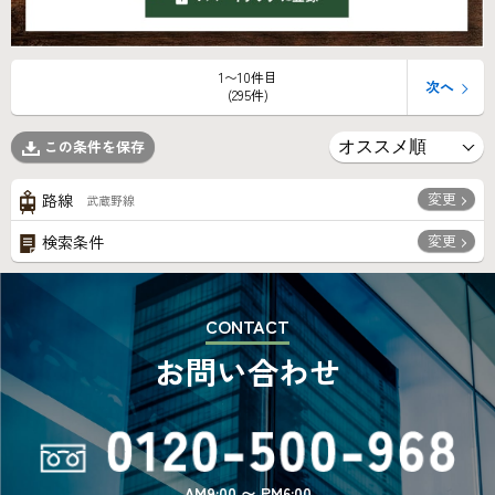
1〜10件目
次へ
(295件)
この条件を保存
変更
路線
武蔵野線
変更
検索条件
CONTACT
お問い合わせ
AM9:00 〜 PM6:00