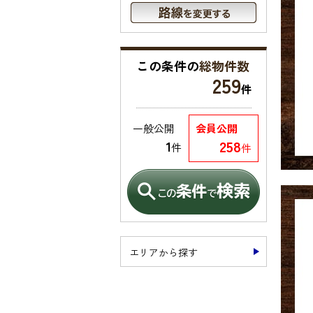
この条件の
総物件数
259
件
一般公開
会員公開
258
1
件
件
エリアから探す