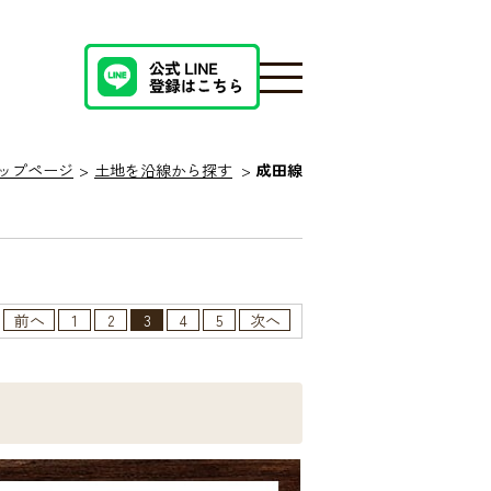
ップページ
土地を沿線から探す
成田線
前へ
1
2
3
4
5
次へ