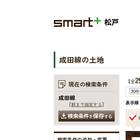
松戸
成田線の土地
2
【全
現在の検索条件
成田線
表示順
［
駅まで指定する
］
検索条件の追加・変更