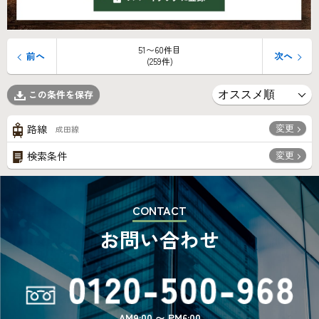
51〜60件目
前へ
次へ
(259件)
この条件を保存
変更
路線
成田線
変更
検索条件
CONTACT
お問い合わせ
AM9:00 〜 PM6:00