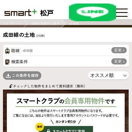
松戸
トップページ
土地を沿線から探す
成田線
成田線の土地
(
259
件)
変更
路線
成田線
変更
検索条件
この条件を保存
チェックした物件をまとめて資料請求（無料）