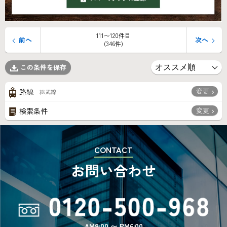
111〜120件目
前へ
次へ
(346件)
この条件を保存
変更
路線
総武線
変更
検索条件
CONTACT
お問い合わせ
AM9:00 〜 PM6:00