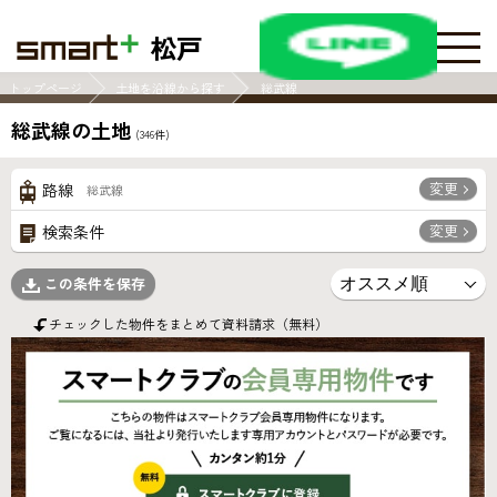
松戸
トップページ
土地を沿線から探す
総武線
総武線の土地
(
346
件)
変更
路線
総武線
変更
検索条件
この条件を保存
チェックした物件をまとめて資料請求（無料）