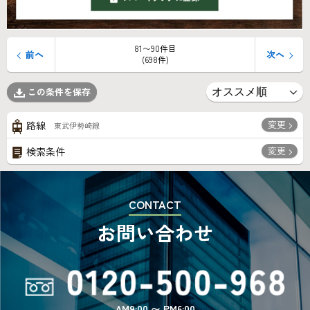
81〜90件目
前へ
次へ
(698件)
この条件を保存
変更
路線
東武伊勢崎線
変更
検索条件
CONTACT
お問い合わせ
AM9:00 〜 PM6:00