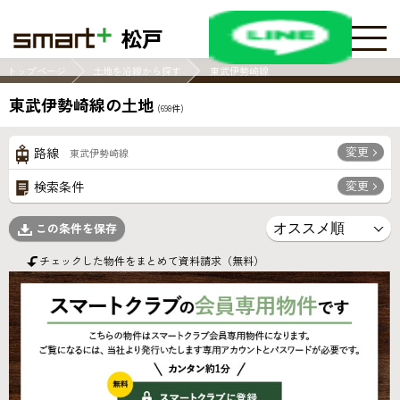
松戸
トップページ
土地を沿線から探す
東武伊勢崎線
東武伊勢崎線の土地
(
698
件)
変更
路線
東武伊勢崎線
変更
検索条件
この条件を保存
チェックした物件をまとめて資料請求（無料）