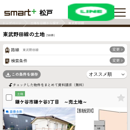
松戸
トップページ
土地を沿線から探す
東武野田線
東武野田線の土地
(
588
件)
変更
路線
東武野田線
変更
検索条件
この条件を保存
チェックした物件をまとめて資料請求（無料）
土地
鎌ケ谷市鎌ケ谷3丁目 ～売土地～
画像多数