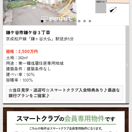
鎌ケ谷市鎌ケ谷３丁目
京成松戸線「鎌ヶ谷大仏」駅徒歩
5
分
2,500
価格：
万円
土地：242m²
用途：第一種低層住居専用地域
建築条件：
建築条件なし
建ぺい率：50％
容積率：100％
☆当日見学・送迎可☆スマートクラブ入会特典あり♪最適な
銀行プランをご提案♪