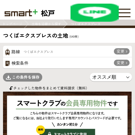
松戸
トップページ
土地を沿線から探す
つくばエクスプレス
つくばエクスプレスの土地
(
640
件)
変更
路線
つくばエクスプレス
変更
検索条件
この条件を保存
チェックした物件をまとめて資料請求（無料）