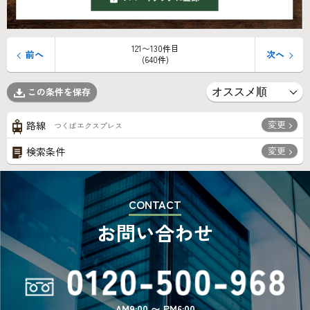
121〜130件目
前へ
次へ
(640件)
この条件を保存
変更
路線
つくばエクスプレス
変更
検索条件
CONTACT
お問い合わせ
AM9:00 〜 PM6:00