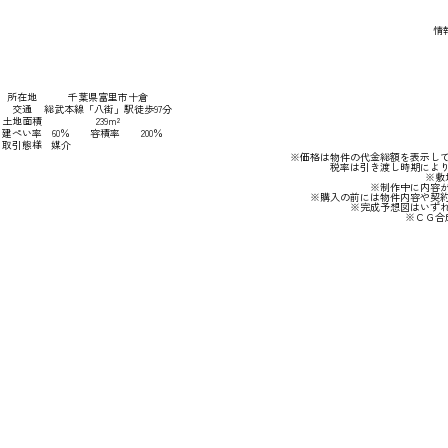
情報
所在地
千葉県富里市十倉
交通
総武本線「八街」駅徒歩97分
土地面積
239m²
建ぺい率
60％
容積率
200％
取引態様
媒介
※価格は物件の代金総額を表示して
税率は引き渡し時期によ
※敷
※制作中に内容
※購入の前には物件内容や契
※完成予想図はいず
※ＣＧ合