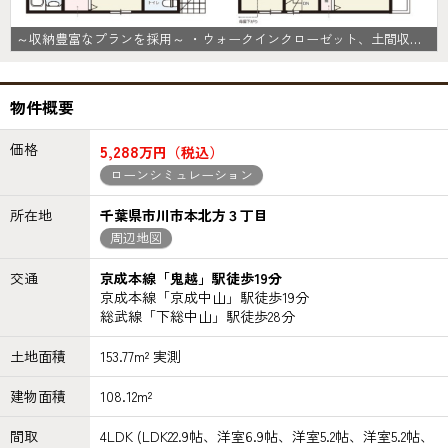
～収納豊富なプランを採用～ ・ウォークインクローゼット、土間収納など収納豊富なプランを採用。 ・今のお住まいと収納力をぜひ比較してみてください。
物件概要
価格
5,288
万円（税込）
ローンシミュレーション
所在地
千葉県市川市本北方３丁目
周辺地図
交通
京成本線「鬼越」駅徒歩19分
京成本線「京成中山」駅徒歩19分
総武線「下総中山」駅徒歩28分
土地面積
153.77m² 実測
建物面積
108.12m²
間取
4LDK (LDK22.9帖、洋室6.9帖、洋室5.2帖、洋室5.2帖、