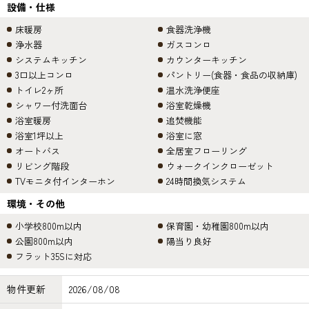
設備・仕様
床暖房
食器洗浄機
浄水器
ガスコンロ
システムキッチン
カウンターキッチン
3口以上コンロ
パントリー(食器・食品の収納庫)
トイレ2ヶ所
温水洗浄便座
シャワー付洗面台
浴室乾燥機
浴室暖房
追焚機能
浴室1坪以上
浴室に窓
オートバス
全居室フローリング
リビング階段
ウォークインクローゼット
TVモニタ付インターホン
24時間換気システム
環境・その他
小学校800m以内
保育園・幼稚園800m以内
公園800m以内
陽当り良好
フラット35Sに対応
物件更新
2026/08/08