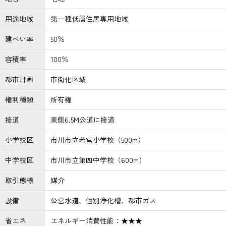
用途地域
第一種低層住居専用地域
建ぺい率
50％
容積率
100％
都市計画
市街化区域
権利種類
所有権
接道
東側6.5M公道に接道
小学校区
市川市立若宮小学校（500m）
中学校区
市川市立第四中学校（600m）
取引態様
媒介
設備
公営水道、個別浄化槽、都市ガス
省エネ
エネルギー消費性能：★★★