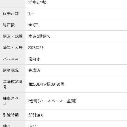
洋室3.7帖)
販売戸数
1戸
総戸数
全1戸
構造・規模
木造 2階建て
築年・入居
2026年2月
バルコニー
南向き
建物現況
完成済
建築確認番
第25UDI1W建09128号
号
駐車スペー
2台可(カースペース：並列)
ス
引渡時期
即引渡可
地目
宅地