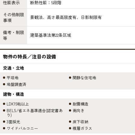
性能表示
断熱性能：5段階
その他制限
景観法、高さ最高限度有、日影制限有
事項
備考・制限
建築基準法第22条区域
等
物件の特長／注目の設備
交通・立地
平坦地
閑静な住宅地
地盤調査済
建物・構造
LDK15帖以上
耐震構造
BELS/省エネ基準適合(認定書あ
南向き
り)
3面採光
床下収納
ワイドバルコニー
複層ガラス