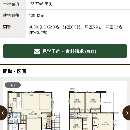
土地面積
153.77m² 実測
建物面積
108.12m²
間取
4LDK (LDK22.9帖、洋室6.9帖、洋室5.2帖、洋室5.2帖、
洋室3.7帖)
見学予約・資料請求
(無料)
間取・区画
1/2