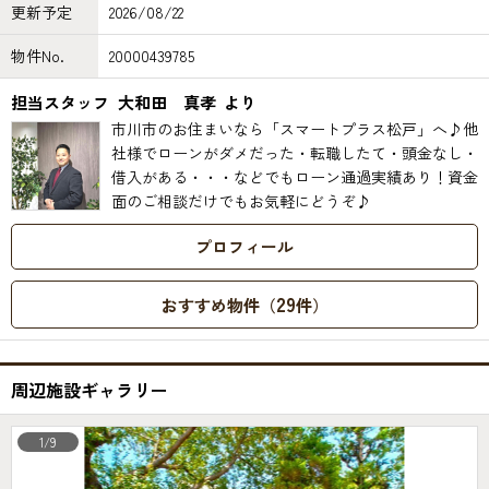
更新予定
2026/08/22
物件No.
20000439785
担当スタッフ
大和田 真孝
より
市川市のお住まいなら「スマートプラス松戸」へ♪他
社様でローンがダメだった・転職したて・頭金なし・
借入がある・・・などでもローン通過実績あり！資金
面のご相談だけでもお気軽にどうぞ♪
プロフィール
29
おすすめ物件（
件）
周辺施設ギャラリー
1/9