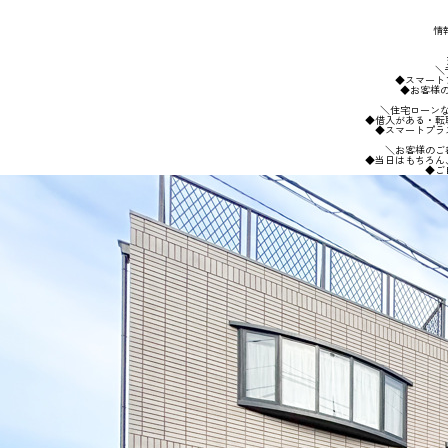
情報
＼
◆スマート
◆お客様
＼住宅ローン
◆借入がある・転
◆スマートプラ
＼お客様のご
◆当日はもちろん
◆ご