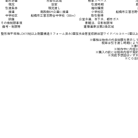
都市計画
市街化区域
駐車スペース
3
現況
空家
引渡時期
引渡条件
現況渡し
権利種類
接道
南西側6M公道に接道
小学校区
船橋市立習志野台
中学校区
船橋市立習志野台中学校（300m）
取引態様
設備
公営水道、本下水、都市ガス
その他制限事項
景観法、日影制限有
備考・制限等
建築基準法第22条区域
整形地
平坦地
LDK15帖以上
耐震構造
リフォーム済み
3面採光
全居室収納
出窓
ワイドバルコニー
2面以
※価格は物件の代金総額を表示して
税率は引き渡し時期によ
※敷
※制作中に内容
※購入の前には物件内容や契
※完成予想図はいず
※ＣＧ合