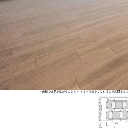
～余裕の空間が広がるＬＤＫ～ ・２４帖あるＬＤＫはご家族団らん