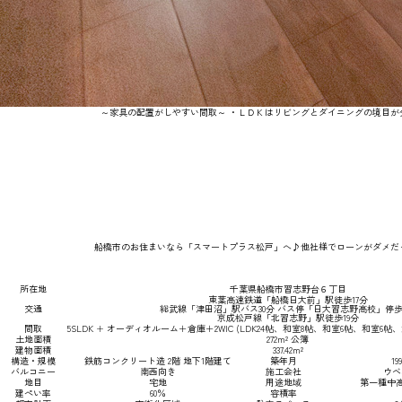
～家具の配置がしやすい間取～ ・ＬＤＫはリビングとダイニングの境目が
船橋市のお住まいなら「スマートプラス松戸」へ♪他社様でローンがダメだ
所在地
千葉県船橋市習志野台６丁目
東葉高速鉄道「船橋日大前」駅徒歩17分
交通
総武線「津田沼」駅バス30分 バス停「日大習志野高校」停歩
京成松戸線「北習志野」駅徒歩19分
間取
5SLDK + オーディオルーム＋倉庫＋2WIC (LDK24帖、和室8帖、和室6帖、和室6帖、
土地面積
272m² 公簿
建物面積
337.42m²
構造・規模
鉄筋コンクリート造 2階 地下1階建て
築年月
1
バルコニー
南西向き
施工会社
ウベ
地目
宅地
用途地域
第一種中
建ぺい率
60％
容積率