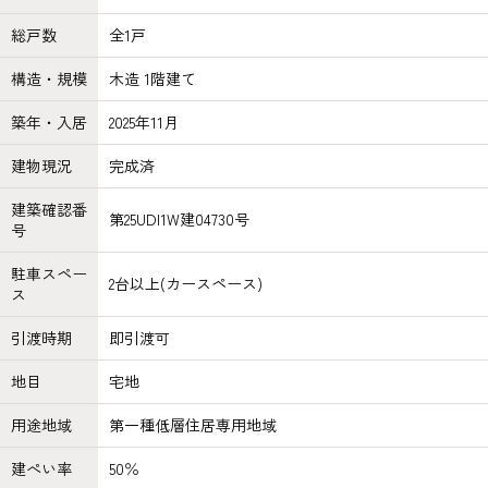
総戸数
全1戸
構造・規模
木造 1階建て
築年・入居
2025年11月
建物現況
完成済
建築確認番
第25UDI1W建04730号
号
駐車スペー
2台以上(カースペース)
ス
引渡時期
即引渡可
地目
宅地
用途地域
第一種低層住居専用地域
建ぺい率
50％