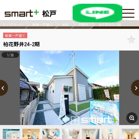
松戸
トップページ
新築一戸建て
柏市
花野井
柏花野井24-2期
新築一戸建て
柏花野井24-2期
1/38