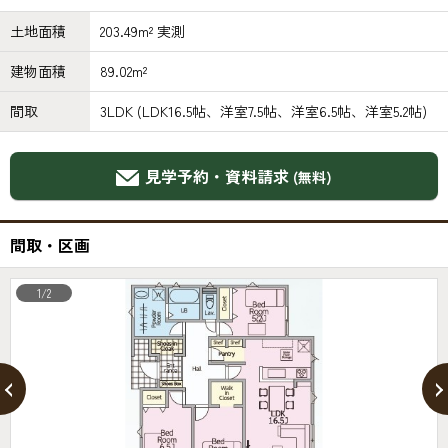
土地面積
203.49m² 実測
建物面積
89.02m²
間取
3LDK (LDK16.5帖、洋室7.5帖、洋室6.5帖、洋室5.2帖)
見学予約・資料請求
(無料)
間取・区画
1/2