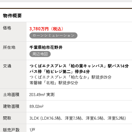
物件概要
価格
3,780
万円（税込）
ローンシミュレーション
所在地
千葉県柏市花野井
周辺地図
交通
つくばエクスプレス「柏の葉キャンパス」駅バス14分
バス停「柏ビレジ第二」停歩4分
つくばエクスプレス「柏たなか」駅徒歩29分
常磐線「北柏」駅徒歩52分
土地面積
203.49m² 実測
建物面積
89.02m²
間取
3LDK (LDK16.5帖、洋室7.5帖、洋室6.5帖、洋室5.2帖)
販売戸数
1戸