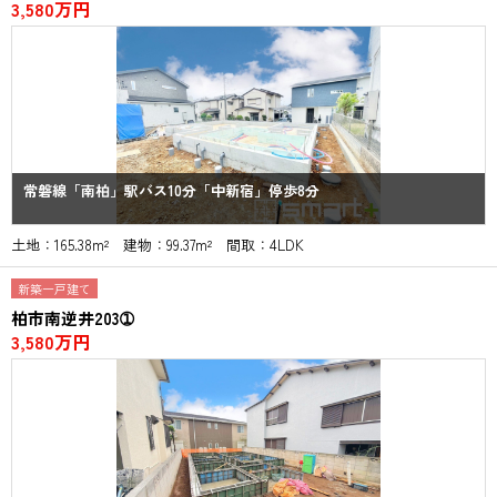
3,580万円
常磐線「南柏」駅バス10分「中新宿」停歩8分
土地：165.38m² 建物：99.37m² 間取：4LDK
新築一戸建て
柏市南逆井203➀
3,580万円