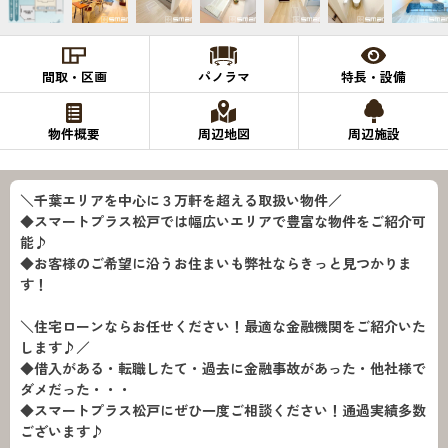
間取・区画
パノラマ
特長・設備
物件概要
周辺地図
周辺施設
＼千葉エリアを中心に３万軒を超える取扱い物件／
◆スマートプラス松戸では幅広いエリアで豊富な物件をご紹介可
能♪
◆お客様のご希望に沿うお住まいも弊社ならきっと見つかりま
す！
＼住宅ローンならお任せください！最適な金融機関をご紹介いた
します♪／
◆借入がある・転職したて・過去に金融事故があった・他社様で
ダメだった・・・
◆スマートプラス松戸にぜひ一度ご相談ください！通過実績多数
ございます♪