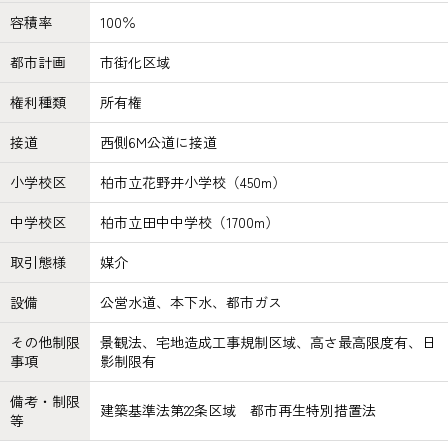
容積率
100％
都市計画
市街化区域
権利種類
所有権
接道
西側6M公道に接道
小学校区
柏市立花野井小学校（450m）
中学校区
柏市立田中中学校（1700m）
取引態様
媒介
設備
公営水道、本下水、都市ガス
その他制限
景観法、宅地造成工事規制区域、高さ最高限度有、日
事項
影制限有
備考・制限
建築基準法第22条区域 都市再生特別措置法
等