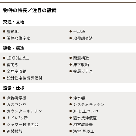
物件の特長／注目の設備
交通・立地
整形地
平坦地
閑静な住宅地
地盤調査済
建物・構造
LDK15帖以上
耐震構造
南向き
床下収納
全居室収納
複層ガラス
設計住宅性能評価付
設備・仕様
食器洗浄機
浄水器
ガスコンロ
システムキッチン
カウンターキッチン
3口以上コンロ
トイレ2ヶ所
温水洗浄便座
シャワー付洗面台
浴室乾燥機
追焚機能
浴室1坪以上