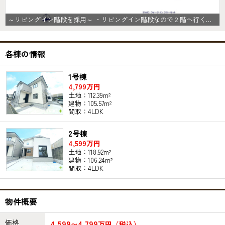
 ・将来的にも陽当りが確保されているのが嬉しいポイントですね。
～リビングイン階段を採用～ ・リビングイン階段なので２階へ行く際、降りる際に必ずリビングを通る「ご家族の顔が見える」仕様。 ・家族の距離が近づく間取となっております。 (１号棟)
各棟の情報
1号棟
4,799万円
土地：112.39m²
建物：105.57m²
間取：4LDK
2号棟
4,599万円
土地：118.92m²
建物：106.24m²
間取：4LDK
物件概要
価格
4,599
4,799
〜
万円（税込）