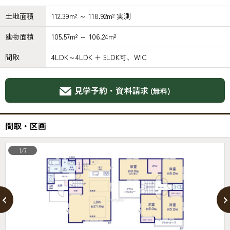
土地面積
112.39m² ～ 118.92m² 実測
建物面積
105.57m² ～ 106.24m²
間取
4LDK～4LDK + 5LDK可、WIC
見学予約・資料請求
(無料)
間取・区画
1/7