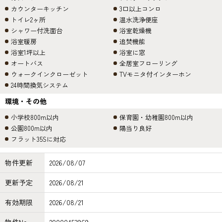
カウンターキッチン
3口以上コンロ
トイレ2ヶ所
温水洗浄便座
シャワー付洗面台
浴室乾燥機
浴室暖房
追焚機能
浴室1坪以上
浴室に窓
オートバス
全居室フローリング
ウォークインクローゼット
TVモニタ付インターホン
24時間換気システム
環境・その他
小学校800m以内
保育園・幼稚園800m以内
公園800m以内
陽当り良好
フラット35Sに対応
物件更新
2026/08/07
更新予定
2026/08/21
有効期限
2026/08/21