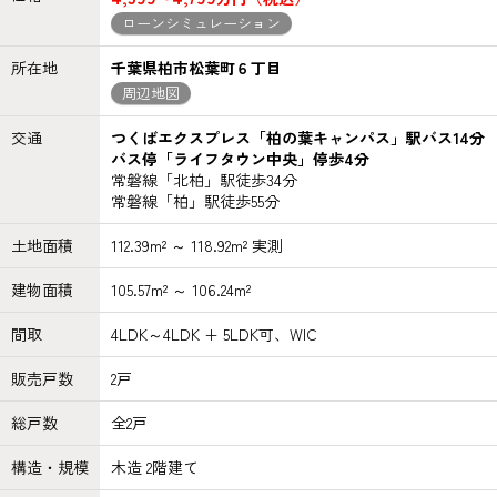
ローンシミュレーション
所在地
千葉県柏市松葉町６丁目
周辺地図
交通
つくばエクスプレス「柏の葉キャンパス」駅バス14分
バス停「ライフタウン中央」停歩4分
常磐線「北柏」駅徒歩34分
常磐線「柏」駅徒歩55分
土地面積
112.39m² ～ 118.92m² 実測
建物面積
105.57m² ～ 106.24m²
間取
4LDK～4LDK + 5LDK可、WIC
販売戸数
2戸
総戸数
全2戸
構造・規模
木造 2階建て