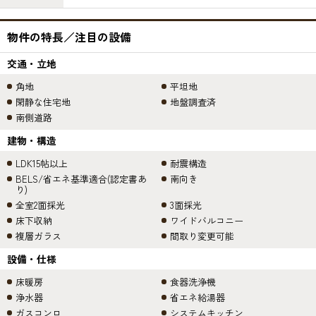
物件の特長／注目の設備
交通・立地
角地
平坦地
閑静な住宅地
地盤調査済
南側道路
建物・構造
LDK15帖以上
耐震構造
BELS/省エネ基準適合(認定書あ
南向き
り)
全室2面採光
3面採光
床下収納
ワイドバルコニー
複層ガラス
間取り変更可能
設備・仕様
床暖房
食器洗浄機
浄水器
省エネ給湯器
ガスコンロ
システムキッチン