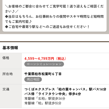
＼お客様のご都合に合わせてご見学可能！送り迎えもご相談くだ
さい♪／
◆当日はもちろん、お仕事終わりの夜間やスキマ時間など短時間
でもご案内可能♪
◆ご自宅や最寄り駅などへのご送迎もお任せください！
基本情報
価格
4,599
4,799
〜
万円（税込）
ローンシミュレーション
所在地
千葉県柏市松葉町６丁目
周辺地図
交通
つくばエクスプレス「柏の葉キャンパス」駅バス14分
バス停「ライフタウン中央」停歩4分
常磐線「北柏」駅徒歩34分
常磐線「柏」駅徒歩55分