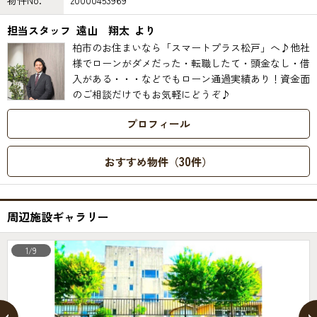
物件No.
20000453969
担当スタッフ
遠山 翔太
より
柏市のお住まいなら「スマートプラス松戸」へ♪他社
様でローンがダメだった・転職したて・頭金なし・借
入がある・・・などでもローン通過実績あり！資金面
のご相談だけでもお気軽にどうぞ♪
プロフィール
30
おすすめ物件（
件）
周辺施設ギャラリー
1/9