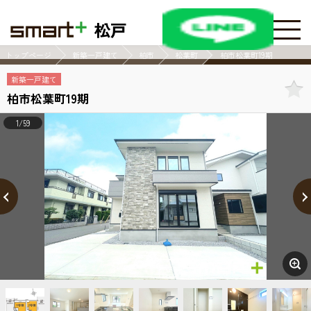
松戸
トップページ
新築一戸建て
柏市
松葉町
柏市松葉町19期
新築一戸建て
柏市松葉町19期
1/59