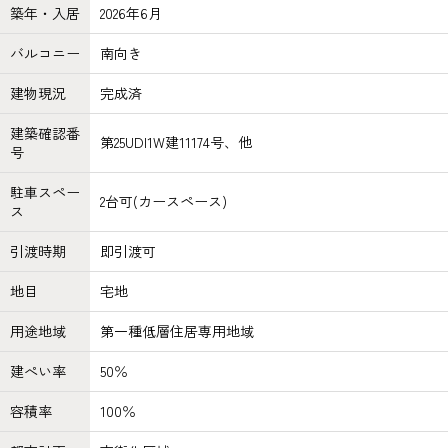
築年・入居
2026年6月
バルコニー
南向き
建物現況
完成済
建築確認番
第25UDI1W建11174号、他
号
駐車スペー
2台可(カースペース)
ス
引渡時期
即引渡可
地目
宅地
用途地域
第一種低層住居専用地域
建ぺい率
50％
容積率
100％