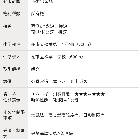
都市計画
市街化区域
権利種類
所有権
接道
西側6M公道に接道
南側4M公道に接道
小学校区
柏市立松葉第一小学校（700m）
中学校区
柏市立松葉中学校（600m）
取引態様
媒介
設備
公営水道、本下水、都市ガス
省エネ
エネルギー消費性能：★★★～★★★
性能表示
断熱性能：5段階～5段階
その他制限
景観法、高さ最高限度有、日影制限有
事項
備考・制限
建築基準法第22条区域
等