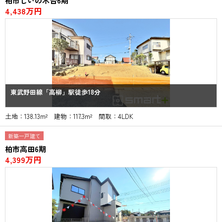
柏市しいの木台6期
4,438万円
東武野田線「高柳」駅徒歩18分
土地：138.13m² 建物：117.3m² 間取：4LDK
新築一戸建て
柏市高田6期
4,399万円