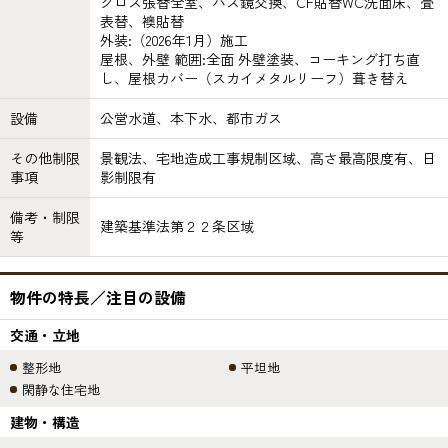
クロス張替全室、バス鏡交換、CF貼替WC洗面床、畳
表替、襖貼替
外装:（2026年1月）施工
屋根、外壁 範囲:全面 外壁塗装、コーキング打ち直
し、屋根カバー（スカイメタルリーフ）葺き替え
設備
公営水道、本下水、都市ガス
その他制限
景観法、宅地造成工事規制区域、高さ最高限度有、日
事項
影制限有
備考・制限
建築基準法第２２条区域
等
物件の特長／注目の設備
交通・立地
整形地
平坦地
閑静な住宅地
建物・構造