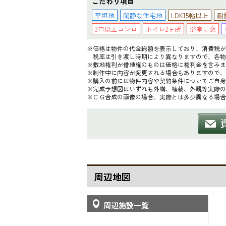
こだわり項目
平坦地
閑静な住宅地
LDK15帖以上
耐
3口以上コンロ
トイレ2ヶ所
浴室に窓
※価格は物件の代金総額を表示しており、消費税が課
税率は引き渡し時期により異なりますので、各物
※敷地権利が借地権のものは価格に権利金を含みま
※制作中に内容が変更される場合もありますので、
※購入の前には物件内容や契約条件についてご自身
※完成予想図はいずれも外構、植栽、外観等実際の
※ＣＧ合成の画像の場合、実際とは多少異なる場合
周辺地図
周辺施設一覧