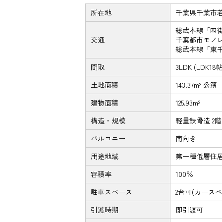
所在地
千葉県千葉市
総武本線「四街
交通
千葉都市モノレ
総武本線「東千
間取
3LDK (LDK
土地面積
143.37m² 公簿
建物面積
125.93m²
構造・規模
軽量鉄骨造 2
バルコニー
南向き
用途地域
第一種低層住
容積率
100％
駐車スペース
2台可(カースペ
引渡時期
即引渡可