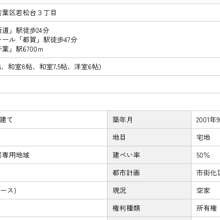
若葉区若松台３丁目
道」駅徒歩24分
ール「都賀」駅徒歩47分
葉」駅6700ｍ
18帖、和室8帖、和室7.5帖、洋室6帖)
階建て
築年月
2001年
地目
宅地
居専用地域
建ぺい率
50％
都市計画
市街化
ース)
現況
空家
権利種類
所有権