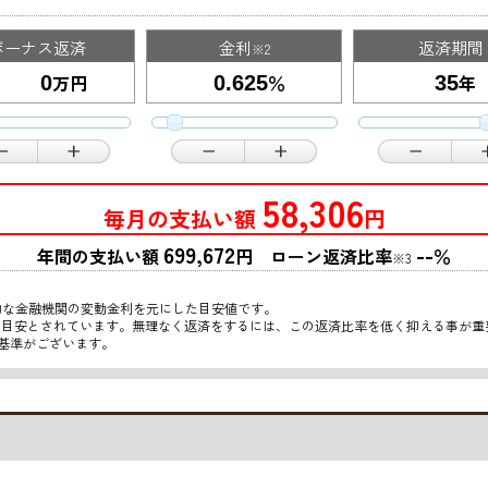
ボーナス返済
金利
返済期間
※2
万円
％
年
58,306
毎月の支払い額
円
699,672
--
年間の支払い額
円 ローン返済比率
％
※3
的な金融機関の変動金利を元にした目安値です。
限の目安とされています。無理なく返済をするには、この返済比率を低く抑える事が
基準がございます。