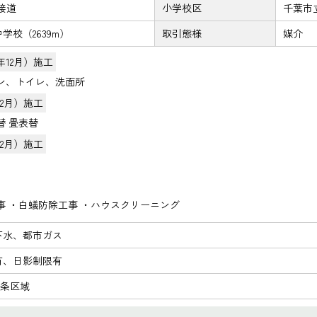
接道
小学校区
千葉市
学校（2639m）
取引態様
媒介
5年12月）施工
ン、トイレ、洗面所
年12月）施工
替 畳表替
年12月）施工
事 ・白蟻防除工事 ・ハウスクリーニング
下水、都市ガス
有、日影制限有
2条区域