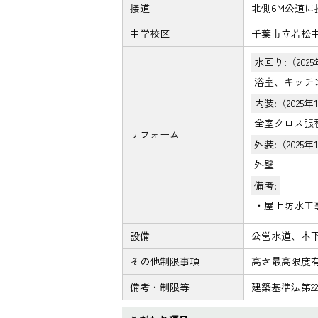
接道
北側6M公道に
中学校区
千葉市立若松中
水回り:（202
浴室、キッチ
内装:（2025
全室クロス張
リフォーム
外装:（2025
外壁
備考:
・屋上防水工
設備
公営水道、本
その他制限事項
高さ最高限度
備考・制限等
建築基準法第2