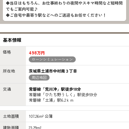
◆当日はもちろん、お仕事終わりの夜間やスキマ時間など短時間
でもご案内可能♪
◆ご自宅や最寄り駅などへのご送迎もお任せください！
基本情報
価格
498
万円
ローンシミュレーション
所在地
茨城県土浦市中村南３丁目
周辺地図
交通
常磐線「荒川沖」駅徒歩18分
常磐線「ひたち野うしく」駅徒歩59分
常磐線「土浦」駅6.2ｋｍ
土地面積
107.26m² 公簿
建物面積
23.29m²