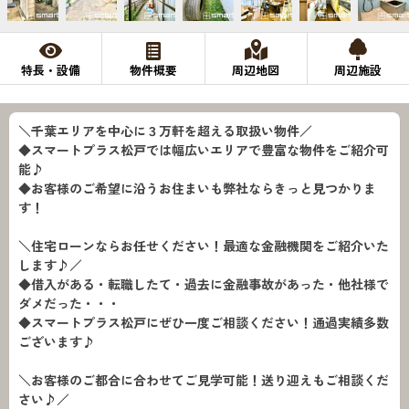
特長・設備
物件概要
周辺地図
周辺施設
＼千葉エリアを中心に３万軒を超える取扱い物件／
◆スマートプラス松戸では幅広いエリアで豊富な物件をご紹介可
能♪
◆お客様のご希望に沿うお住まいも弊社ならきっと見つかりま
す！
＼住宅ローンならお任せください！最適な金融機関をご紹介いた
します♪／
◆借入がある・転職したて・過去に金融事故があった・他社様で
ダメだった・・・
◆スマートプラス松戸にぜひ一度ご相談ください！通過実績多数
ございます♪
＼お客様のご都合に合わせてご見学可能！送り迎えもご相談くだ
さい♪／