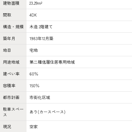
建物面積
23.29m²
間取
4DK
構造・規模
木造 2階建て
築年月
1983年12月築
地目
宅地
用途地域
第二種低層住居専用地域
建ぺい率
60％
容積率
150％
都市計画
市街化区域
駐車スペー
あり(カースペース)
ス
現況
空家