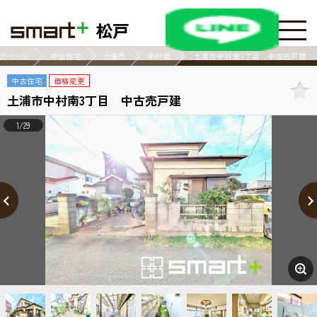
松戸
プページ
中古住宅
土浦市
中村南
土浦市中村南3丁目 中古売戸建
中古住宅
価格変更
土浦市中村南3丁目 中古売戸建
1/29