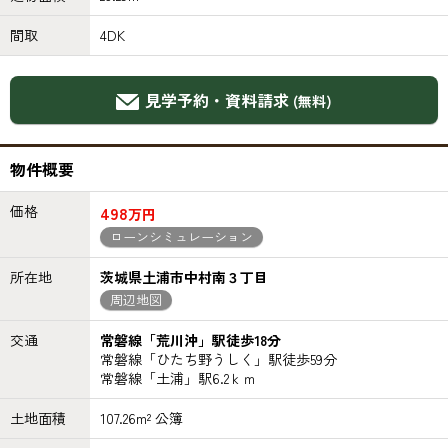
間取
4DK
見学予約・資料請求
(無料)
物件概要
価格
498
万円
ローンシミュレーション
所在地
茨城県土浦市中村南３丁目
周辺地図
交通
常磐線「荒川沖」駅徒歩18分
常磐線「ひたち野うしく」駅徒歩59分
常磐線「土浦」駅6.2ｋｍ
土地面積
107.26m² 公簿