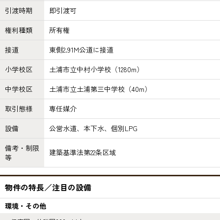
引渡時期
即引渡可
権利種類
所有権
接道
東側2.91M公道に接道
小学校区
土浦市立中村小学校（1280m）
中学校区
土浦市立土浦第三中学校（40m）
取引態様
専任媒介
設備
公営水道、本下水、個別LPG
備考・制限
建築基準法第22条区域
等
物件の特長／注目の設備
環境・その他