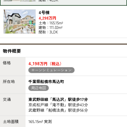
4号棟
4,298万円
土地：165.15m²
建物：111.02m²
間取：3LDK
物件概要
価格
4,198
万円（税込）
ローンシミュレーション
所在地
千葉県船橋市馬込町
周辺地図
交通
東武野田線「馬込沢」駅徒歩17分
京成松戸線「滝不動」駅徒歩43分
武蔵野線「船橋法典」駅徒歩56分
土地面積
165.15m² 実測