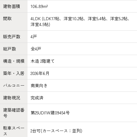
建物面積
106.89m²
間取
4LDK (LDK17帖、洋室10.2帖、洋室5.4帖、洋室5.2帖、
洋室4.5帖)
販売戸数
4戸
総戸数
全4戸
構造・規模
木造 2階建て
築年・入居
2026年6月
バルコニー
南東向き
建物現況
完成済
建築確認番
第25UDI1W建09454号
号
駐車スペー
2台可(カースペース：並列)
ス