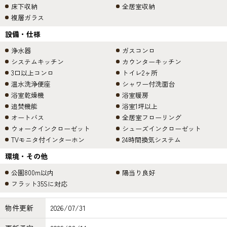
床下収納
全居室収納
複層ガラス
設備・仕様
浄水器
ガスコンロ
システムキッチン
カウンターキッチン
3口以上コンロ
トイレ2ヶ所
温水洗浄便座
シャワー付洗面台
浴室乾燥機
浴室暖房
追焚機能
浴室1坪以上
オートバス
全居室フローリング
ウォークインクローゼット
シューズインクローゼット
TVモニタ付インターホン
24時間換気システム
環境・その他
公園800m以内
陽当り良好
フラット35Sに対応
物件更新
2026/07/31