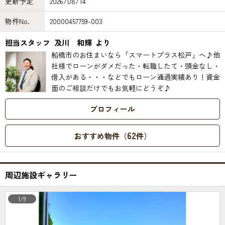
更新予定
2026/08/14
物件No.
20000457759-003
担当スタッフ
及川 和輝
より
船橋市のお住まいなら「スマートプラス松戸」へ♪他
社様でローンがダメだった・転職したて・頭金なし・
借入がある・・・などでもローン通過実績あり！資金
面のご相談だけでもお気軽にどうぞ♪
プロフィール
62
おすすめ物件（
件）
周辺施設ギャラリー
1/9