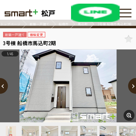
松戸
トップページ
新築一戸建て
船橋市
馬込町
3号棟 船橋市馬込町2期
新築一戸建て
価格変更
3号棟 船橋市馬込町2期
1/45