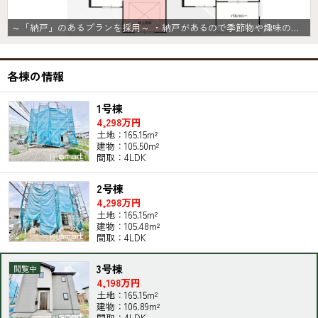
～「納戸」のあるプランを採用～ ・納戸があるので季節物や趣味の道具、普段使わないものなど様々なものがスッキリと片付きます。 ・収納力があるのでタンスなどを置いて部屋が狭くならずに済みます。
各棟の情報
1号棟
4,298万円
土地：165.15m²
建物：105.50m²
間取：4LDK
2号棟
4,298万円
土地：165.15m²
建物：105.48m²
間取：4LDK
3号棟
4,198万円
土地：165.15m²
建物：106.89m²
間取：4LDK