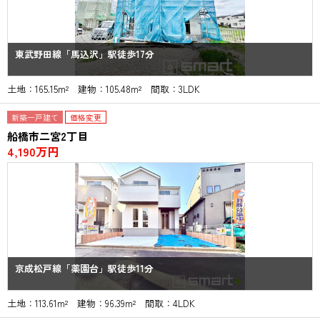
東武野田線「馬込沢」駅徒歩17分
土地：165.15m² 建物：105.48m² 間取：3LDK
新築一戸建て
価格変更
船橋市二宮2丁目
4,190万円
京成松戸線「薬園台」駅徒歩11分
土地：113.61m² 建物：96.39m² 間取：4LDK