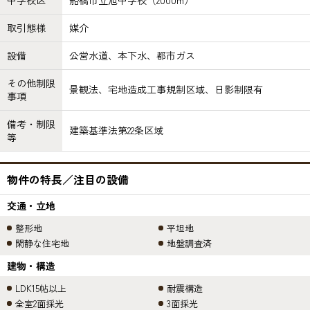
中学校区
船橋市立旭中学校（2000m）
取引態様
媒介
設備
公営水道、本下水、都市ガス
その他制限
景観法、宅地造成工事規制区域、日影制限有
事項
備考・制限
建築基準法第22条区域
等
物件の特長／注目の設備
交通・立地
整形地
平坦地
閑静な住宅地
地盤調査済
建物・構造
LDK15帖以上
耐震構造
全室2面採光
3面採光