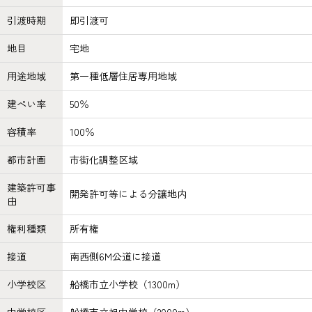
引渡時期
即引渡可
地目
宅地
用途地域
第一種低層住居専用地域
建ぺい率
50％
容積率
100％
都市計画
市街化調整区域
建築許可事
開発許可等による分譲地内
由
権利種類
所有権
接道
南西側6M公道に接道
小学校区
船橋市立小学校（1300m）