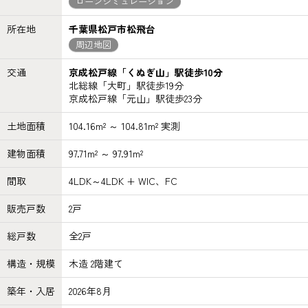
ローンシミュレーション
所在地
千葉県松戸市松飛台
周辺地図
交通
京成松戸線「くぬぎ山」駅徒歩10分
北総線「大町」駅徒歩19分
京成松戸線「元山」駅徒歩23分
土地面積
104.16m² ～ 104.81m² 実測
建物面積
97.71m² ～ 97.91m²
間取
4LDK～4LDK + WIC、FC
販売戸数
2戸
総戸数
全2戸
構造・規模
木造 2階建て
築年・入居
2026年8月