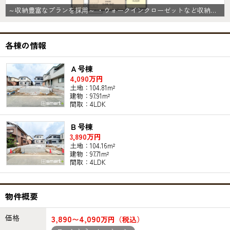
～収納豊富なプランを採用～ ・ウォークインクローゼットなど収納豊富なプランを採用。家の中がスッキリと片付きます。 ・今のお住まいと収納力をぜひ比較してみてください。 (Ａ号棟)
各棟の情報
Ａ号棟
4,090万円
土地：104.81m²
建物：97.91m²
間取：4LDK
Ｂ号棟
3,890万円
土地：104.16m²
建物：97.71m²
間取：4LDK
物件概要
価格
3,890
4,090
〜
万円（税込）