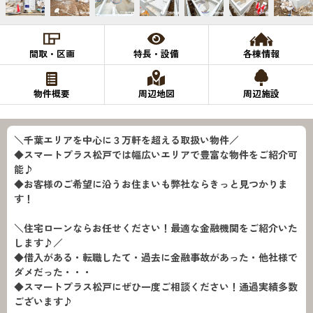
間取・区画
特長・設備
各棟情報
物件概要
周辺地図
周辺施設
＼千葉エリアを中心に３万軒を超える取扱い物件／
◆スマートプラス松戸では幅広いエリアで豊富な物件をご紹介可
能♪
◆お客様のご希望に沿うお住まいも弊社ならきっと見つかりま
す！
＼住宅ローンならお任せください！最適な金融機関をご紹介いた
します♪／
◆借入がある・転職したて・過去に金融事故があった・他社様で
ダメだった・・・
◆スマートプラス松戸にぜひ一度ご相談ください！通過実績多数
ございます♪