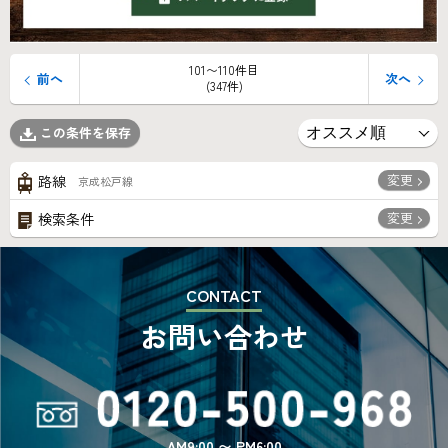
101〜110件目
前へ
次へ
(347件)
この条件を保存
変更
路線
京成松戸線
変更
検索条件
CONTACT
お問い合わせ
AM9:00 〜 PM6:00