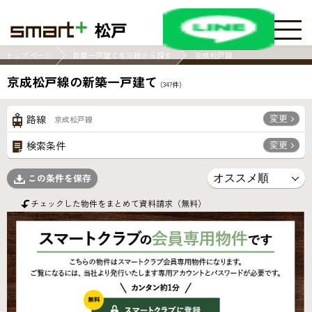
松戸
トップページ
新築一戸建てを沿線から探す
京成松戸線
京成松戸線の新築一戸建て
(
347
件)
変更
路線
京成松戸線
変更
検索条件
この条件を保存
チェックした物件をまとめて資料請求（無料）