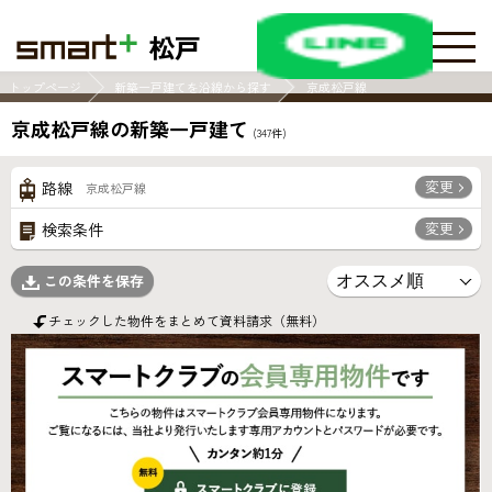
松戸
トップページ
新築一戸建てを沿線から探す
京成松戸線
京成松戸線の新築一戸建て
(
347
件)
変更
路線
京成松戸線
変更
検索条件
この条件を保存
チェックした物件をまとめて資料請求（無料）