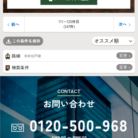
111〜120件目
前へ
次へ
(347件)
この条件を保存
変更
路線
京成松戸線
変更
検索条件
CONTACT
お問い合わせ
AM9:00 〜 PM6:00