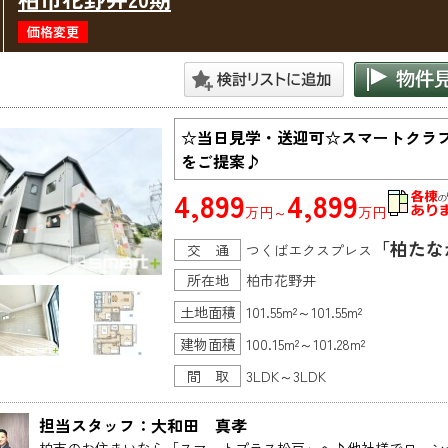
☆当日見学・送迎可☆スマートクラ
をご提案♪
4,899
4,899
万円～
万円
「柏たな
交 通
つくばエクスプレス
所在地
柏市花野井
土地面積
101.55m²～101.55m²
建物面積
100.15m²～101.28m²
間 取
3LDK～3LDK
担当スタッフ：大和田　真孝