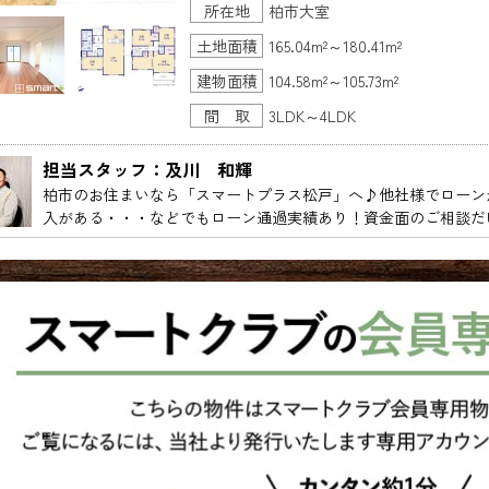
所在地
柏市大室
土地面積
165.04m²～180.41m²
建物面積
104.58m²～105.73m²
間 取
3LDK～4LDK
担当スタッフ：及川　和輝
柏市のお住まいなら「スマートプラス松戸」へ♪他社様でローン