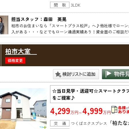
間 取
3LDK
担当スタッフ：森田　英晃
柏市のお住まいなら「スマートプラス松戸」へ♪他社様でローン
柏市大室
☆当日見学・送迎可☆スマートクラ
をご提案♪
4,299
4,999
万円～
万円
「柏たな
交 通
つくばエクスプレス