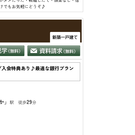
がダメだった・転職したて・頭金なし・借
ブ入会特典あり♪最適な銀行プラン
か」
29
駅 徒歩
分