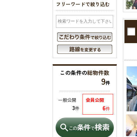
フリーワードで絞り込む
この条件の
総物件数
9
件
一般公開
会員公開
6
3
件
件