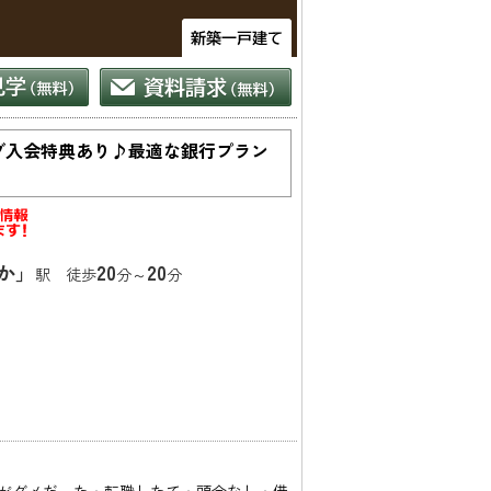
ブ入会特典あり♪最適な銀行プラン
か」
20
20
駅 徒歩
分～
分