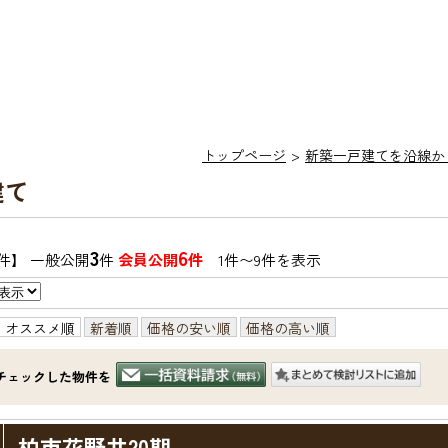
トップページ
新築一戸建てを沿線か
建て
3
6
件】 一般公開
件
会員公開
件
1件〜9件を表示
オススメ順
新着順
価格の安い順
価格の高い順
チェックした物件を
柏市花野井20期