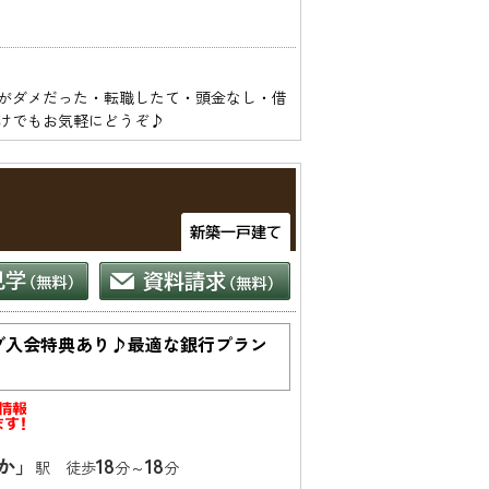
がダメだった・転職したて・頭金なし・借
ブ入会特典あり♪最適な銀行プラン
か」
18
18
駅 徒歩
分～
分