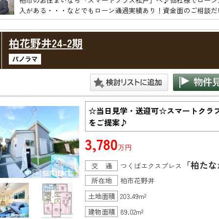
柏市のお住まいなら「スマートプラス松戸」へ♪他社様でローン
柏花野井24-2期
☆当日見学・送迎可☆スマートクラ
をご提案♪
3,780
万円
「柏たな
交 通
つくばエクスプレス
所在地
柏市花野井
土地面積
203.49m²
建物面積
89.02m²