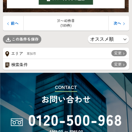
31〜40件目
前へ
次へ
(189件)
この条件を保存
変更
エリア
草加市
変更
検索条件
CONTACT
お問い合わせ
AM9:00 〜 PM6:00