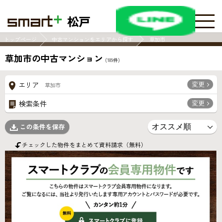
松戸
トップページ
中古マンションをエリアから探す
草加市
草加市の中古マンション
(
189
件)
変更
エリア
草加市
変更
検索条件
この条件を保存
チェックした物件をまとめて資料請求（無料）