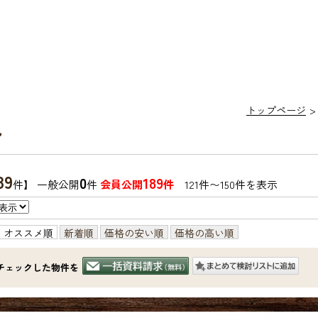
トップページ
ン
89
0
189
件】 一般公開
件
会員公開
件
121件〜150件を表示
オススメ順
新着順
価格の安い順
価格の高い順
チェックした物件を