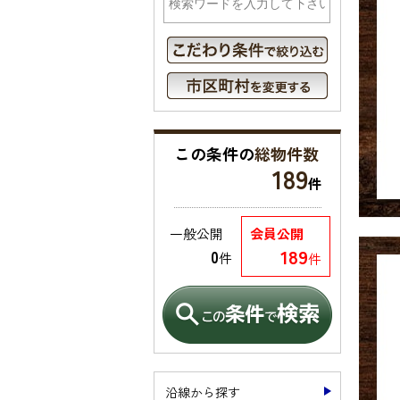
この条件の
総物件数
189
件
一般公開
会員公開
189
0
件
件
沿線から探す