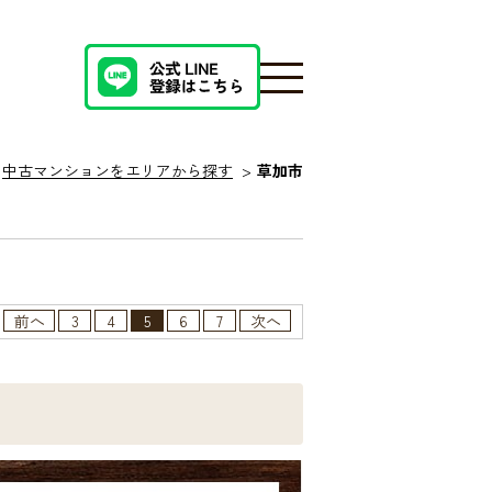
中古マンションをエリアから探す
草加市
前へ
3
4
5
6
7
次へ