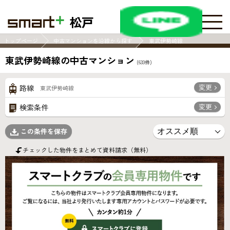
松戸
トップページ
中古マンションを沿線から探す
東武伊勢崎線
東武伊勢崎線の中古マンション
(
633
件)
変更
路線
東武伊勢崎線
変更
検索条件
この条件を保存
チェックした物件をまとめて資料請求（無料）