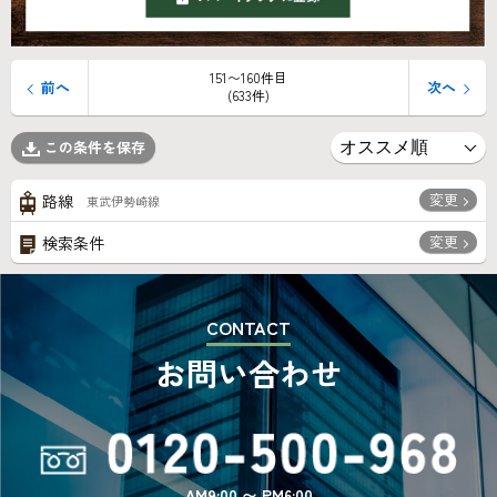
151〜160件目
前へ
次へ
(633件)
この条件を保存
変更
路線
東武伊勢崎線
変更
検索条件
CONTACT
お問い合わせ
AM9:00 〜 PM6:00