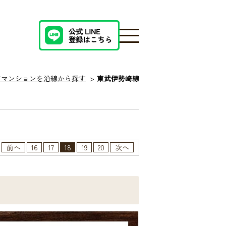
古マンションを沿線から探す
東武伊勢崎線
前へ
16
17
18
19
20
次へ