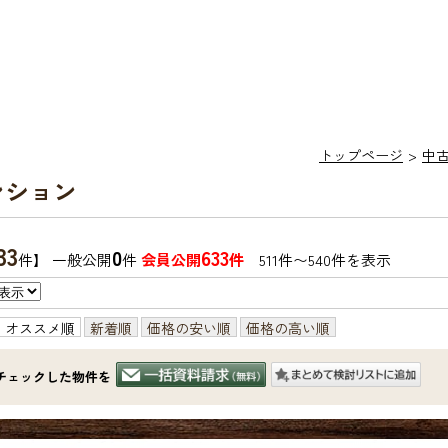
トップページ
中
ンション
33
0
633
件】 一般公開
件
会員公開
件
511件〜540件を表示
オススメ順
新着順
価格の安い順
価格の高い順
チェックした物件を