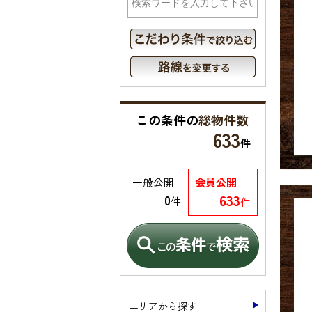
この条件の
総物件数
633
件
一般公開
会員公開
633
0
件
件
エリアから探す