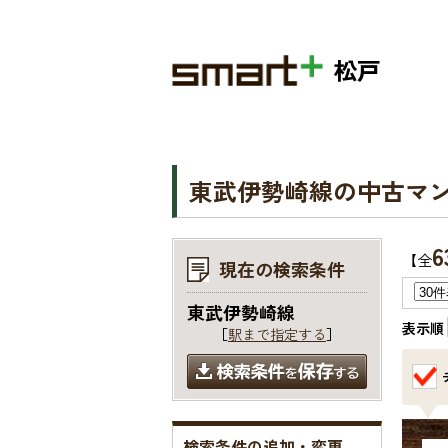
松戸
東武伊勢崎線の中古マ
6
【全
現在の検索条件
東武伊勢崎線
表示順
［
駅まで指定する
］
検索条件の追加・変更