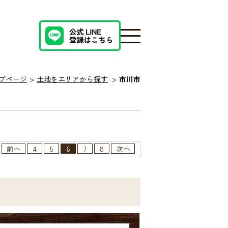
プページ
土地をエリアから探す
市川市
前へ
4
5
6
7
8
次へ