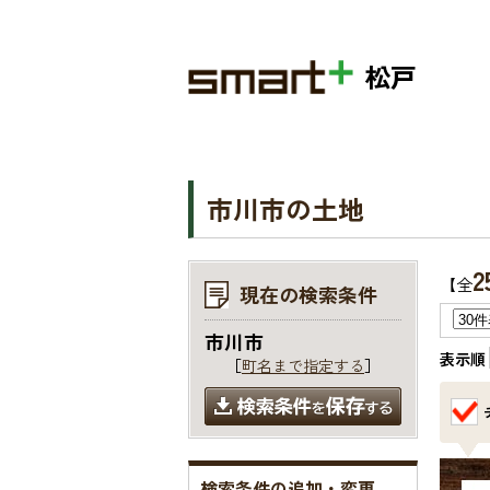
松戸
市川市の土地
2
【全
現在の検索条件
市川市
表示順
［
町名まで指定する
］
検索条件の追加・変更