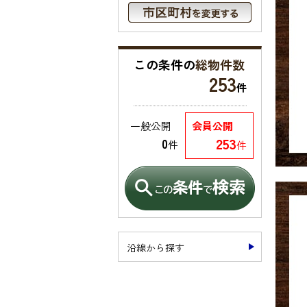
この条件の
総物件数
253
件
一般公開
会員公開
253
0
件
件
沿線から探す