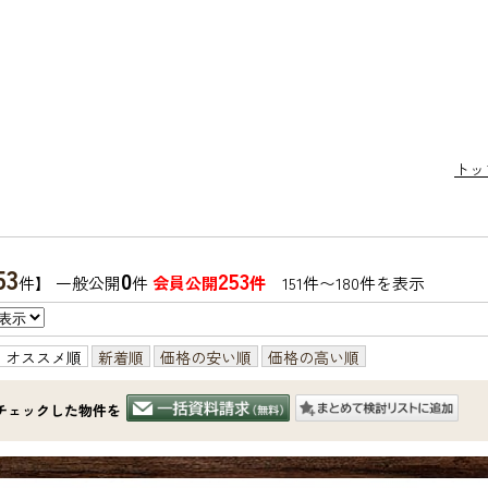
トッ
53
0
253
件】 一般公開
件
会員公開
件
151件〜180件を表示
オススメ順
新着順
価格の安い順
価格の高い順
チェックした物件を