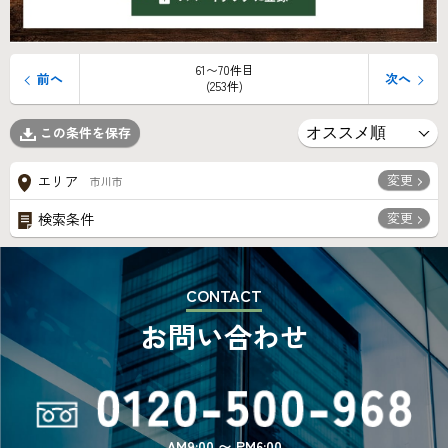
61〜70件目
前へ
次へ
(253件)
この条件を保存
変更
エリア
市川市
変更
検索条件
CONTACT
お問い合わせ
AM9:00 〜 PM6:00