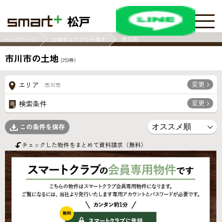
松戸
トップページ
土地をエリアから探す
市川市
市川市の土地
(
253
件)
変更
エリア
市川市
変更
検索条件
この条件を保存
チェックした物件をまとめて資料請求（無料）