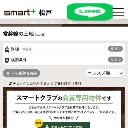
松戸
トップページ
土地を沿線から探す
常磐線
常磐線の土地
(
1,725
件)
変更
路線
常磐線
変更
検索条件
この条件を保存
チェックした物件をまとめて資料請求（無料）