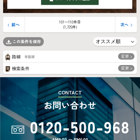
101〜110件目
前へ
次へ
(1,725件)
この条件を保存
変更
路線
常磐線
変更
検索条件
CONTACT
お問い合わせ
AM9:00 〜 PM6:00