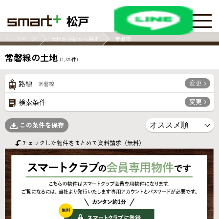
松戸
トップページ
土地を沿線から探す
常磐線
常磐線の土地
(
1,725
件)
変更
路線
常磐線
変更
検索条件
この条件を保存
チェックした物件をまとめて資料請求（無料）