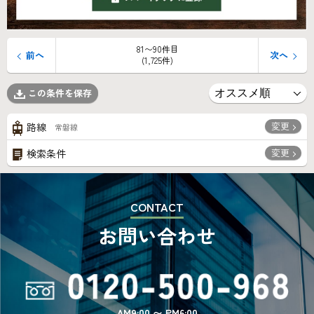
81〜90件目
前へ
次へ
(1,725件)
この条件を保存
変更
路線
常磐線
変更
検索条件
CONTACT
お問い合わせ
AM9:00 〜 PM6:00