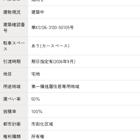
建物現況
建築中
建築確認番
第KS126-3120-50105号
号
駐車スペー
あり(カースペース)
ス
引渡時期
期日指定有(2026年9月)
地目
宅地
用途地域
第一種低層住居専用地域
建ぺい率
50％
容積率
100％
都市計画
市街化区域
権利種類
所有権