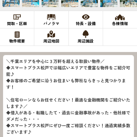
間取・区画
パノラマ
特長・設備
各棟情報
物件概要
周辺地図
周辺施設
＼千葉エリアを中心に３万軒を超える取扱い物件／
◆スマートプラス松戸では幅広いエリアで豊富な物件をご紹介可
能♪
◆お客様のご希望に沿うお住まいも弊社ならきっと見つかりま
す！
＼住宅ローンならお任せください！最適な金融機関をご紹介いた
します♪／
◆借入がある・転職したて・過去に金融事故があった・他社様で
ダメだった・・・
◆スマートプラス松戸にぜひ一度ご相談ください！通過実績多数
ございます♪