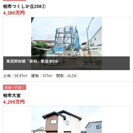
柏市つくしが丘208②
4,280万円
東武野田線「新柏」駅徒歩8分
土地：98.87m² 建物：97.7m² 間取：4LDK
新築一戸建て
柏市大室
4,299万円