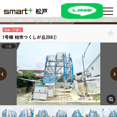
松戸
プページ
新築一戸建て
柏市
つくしが丘
1号棟 柏市つくしが丘208②
新築一戸建て
1号棟 柏市つくしが丘208②
1/30