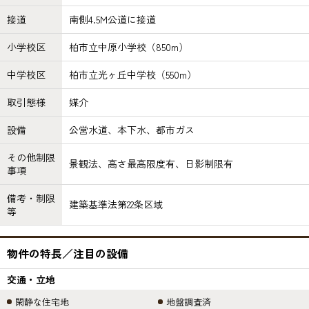
接道
南側4.5M公道に接道
小学校区
柏市立中原小学校（850m）
中学校区
柏市立光ヶ丘中学校（550m）
取引態様
媒介
設備
公営水道、本下水、都市ガス
その他制限
景観法、高さ最高限度有、日影制限有
事項
備考・制限
建築基準法第22条区域
等
物件の特長／注目の設備
交通・立地
閑静な住宅地
地盤調査済