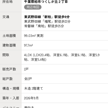
所在地
千葉県柏市つくしが丘２丁目
周辺地図
交通
東武野田線「新柏」駅徒歩8分
東武野田線「増尾」駅徒歩22分
常磐線「南柏」駅徒歩25分
土地面積
99.03m² 実測
建物面積
97.7m²
間取
4LDK (LDK20.4帖、洋室6.1帖、洋室6.1帖、洋室5.9
帖、洋室5.4帖)
販売戸数
2戸
総戸数
全2戸
構造・規模
木造 2階建て
築年・入居
2026年9月
バルコニー
南向き