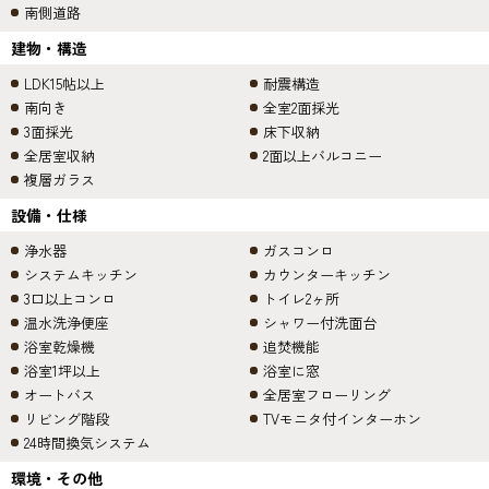
南側道路
建物・構造
LDK15帖以上
耐震構造
南向き
全室2面採光
3面採光
床下収納
全居室収納
2面以上バルコニー
複層ガラス
設備・仕様
浄水器
ガスコンロ
システムキッチン
カウンターキッチン
3口以上コンロ
トイレ2ヶ所
温水洗浄便座
シャワー付洗面台
浴室乾燥機
追焚機能
浴室1坪以上
浴室に窓
オートバス
全居室フローリング
リビング階段
TVモニタ付インターホン
24時間換気システム
環境・その他